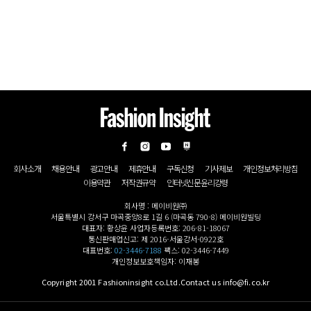
회사소개
채용안내
광고안내
제휴안내
구독신청
기사제보
개인정보처리방침
이용약관
저작권규약
인터넷신문윤리강령
회사명 : 메이비원㈜
서울특별시 강서구 마곡중앙8로 1길 6 (마곡동 790-8) 메이비원빌딩
대표자: 황상윤 사업자등록번호: 206-81-18067
통신판매업신고: 제 2016-서울강서-0922호
대표번호:
02-3446-7188
팩스: 02-3446-7449
개인정보보호책임자: 이재봉
Copyright 2001 Fashioninsight co.Ltd.Contact us info@fi.co.kr