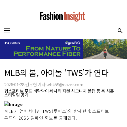
MLB의 봄, 아이돌 ‘TWS’가 연다
2026-01-28 김우현 기자 whk59@naver.com
힙스포티브 무드 바람막이·바시티 자켓·시그니처 볼캡 등 봄 시즌
스타일링 공개
MLB가 앰버서더인 TWS(투어스)와 함께한 힙스포티브
무드의 26SS 캠페인 화보를 공개했다.