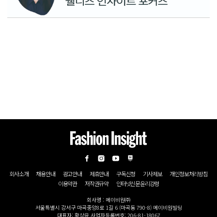
회사소개
채용안내
광고안내
제휴안내
구독신청
기사제보
개인정보처리방침
이용약관
저작권규약
인터넷신문윤리강령
회사명 : 메이비원㈜
서울특별시 강서구 마곡중앙8로 1길 6 (마곡동 790-8) 메이비원빌딩
대표자: 황상윤 사업자등록번호: 206-81-18067