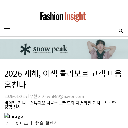
2026 새해, 이색 콜라보로 고객 마음
훔친다
2026-01-22 김우현 기자 whk59@naver.com
비이커, 가니ㆍ스튜디오 니콜슨 브랜드와 차별화된 가치ㆍ신선한
경험 선사
‘가니 X 디즈니’ 캡슐 컬렉션