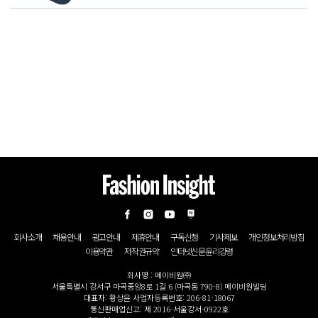
회사소개
채용안내
광고안내
제휴안내
구독신청
기사제보
개인정보처리방침
이용약관
저작권규약
인터넷신문윤리강령
회사명 : 메이비원㈜
서울특별시 강서구 마곡중앙8로 1길 6 (마곡동 790-8) 메이비원빌딩
대표자: 황상윤 사업자등록번호: 206-81-18067
통신판매업신고: 제 2016-서울강서-0922호