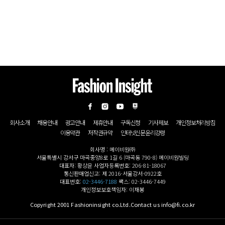
회사소개
채용안내
광고안내
제휴안내
구독신청
기사제보
개인정보처리방침
이용약관
저작권규약
인터넷신문윤리강령
회사명 : 메이비원㈜
서울특별시 강서구 마곡중앙8로 1길 6 (마곡동 790-8) 메이비원빌딩
대표자: 황상윤 사업자등록번호: 206-81-18067
통신판매업신고: 제 2016-서울강서-0922호
대표번호:
02-3446-7188
팩스: 02-3446-7449
개인정보보호책임자: 이재봉
Copyright 2001 Fashioninsight co.Ltd.Contact us info@fi.co.kr