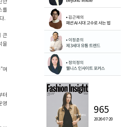
진만
스를
다.
 큰
석을
”며
부터
운영
965
2026-07-20