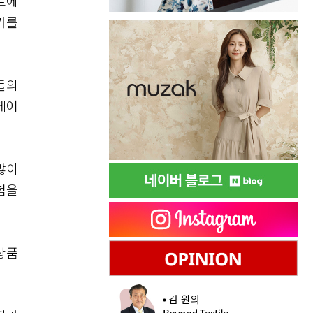
포트에
가를
들의
케어
많이
험을
상품