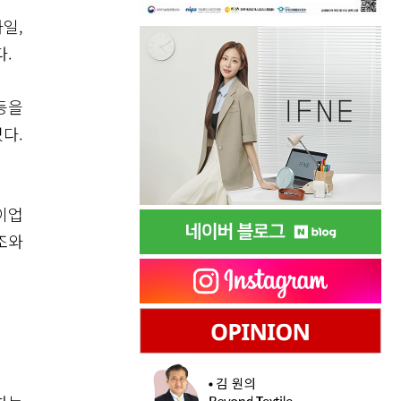
일,
다.
등을
다.
이업
조와