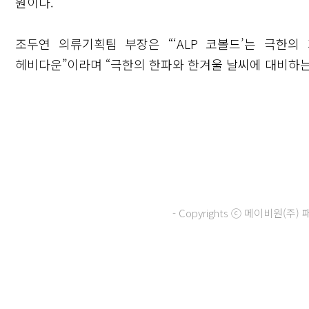
원이다.
조두연 의류기획팀 부장은 “‘ALP 코볼드’는 극한
헤비다운”이라며 “극한의 한파와 한겨울 날씨에 대비하는
닫기
- Copyrights ⓒ 메이비원(