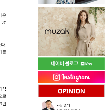
다운
20
다.
기를
자석
으로
9만