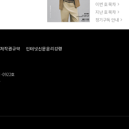
이번 호 목차
지난 호 목차
정기구독 안내
저작권규약
인터넷신문윤리강령
-0922호
봉