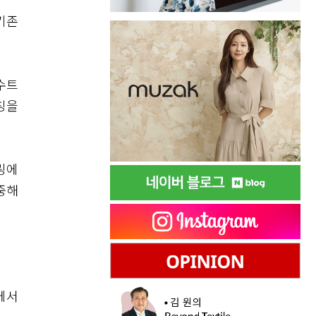
기존
수트
칭을
링에
중해
에서