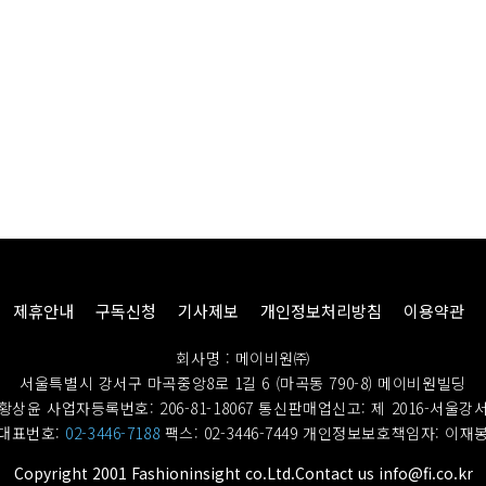
제휴안내
구독신청
기사제보
개인정보처리방침
이용약관
회사명 : 메이비원㈜
서울특별시 강서구 마곡중앙8로 1길 6 (마곡동 790-8) 메이비원빌딩
황상윤 사업자등록번호: 206-81-18067
통신판매업신고: 제 2016-서울강서
대표번호:
02-3446-7188
팩스: 02-3446-7449
개인정보보호책임자: 이재
Copyright 2001 Fashioninsight co.Ltd.Contact us info@fi.co.kr