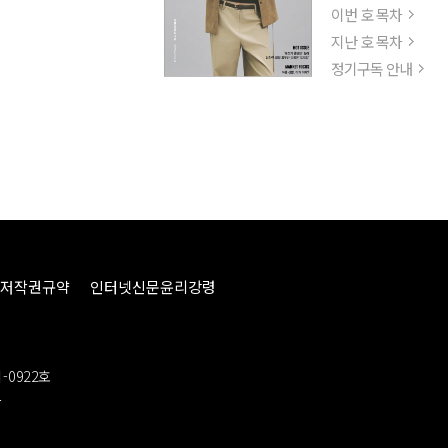
이번 호 목차
지난 호 목차
정기구독 안내
저작권규약
인터넷신문윤리강령
-0922호
봉