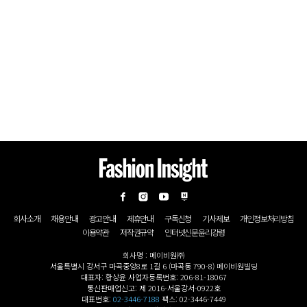
회사소개
채용안내
광고안내
제휴안내
구독신청
기사제보
개인정보처리방침
이용약관
저작권규약
인터넷신문윤리강령
회사명 : 메이비원㈜
서울특별시 강서구 마곡중앙8로 1길 6 (마곡동 790-8) 메이비원빌딩
대표자: 황상윤 사업자등록번호: 206-81-18067
통신판매업신고: 제 2016-서울강서-0922호
대표번호:
02-3446-7188
팩스: 02-3446-7449