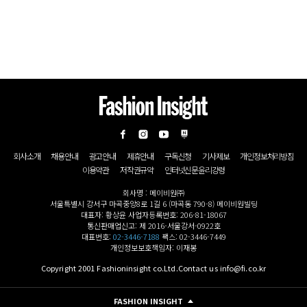
회사소개
채용안내
광고안내
제휴안내
구독신청
기사제보
개인정보처리방침
이용약관
저작권규약
인터넷신문윤리강령
회사명 : 메이비원㈜
서울특별시 강서구 마곡중앙8로 1길 6 (마곡동 790-8) 메이비원빌딩
대표자: 황상윤 사업자등록번호: 206-81-18067
통신판매업신고: 제 2016-서울강서-0922호
대표번호:
02-3446-7188
팩스: 02-3446-7449
개인정보보호책임자: 이재봉
Copyright 2001 Fashioninsight co.Ltd.Contact us info@fi.co.kr
FASHION INSIGHT