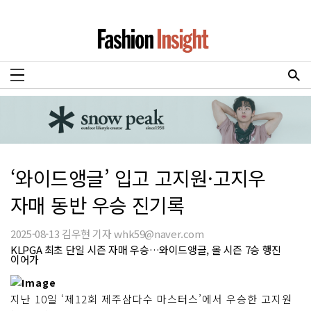
‘와이드앵글’ 입고 고지원·고지우
자매 동반 우승 진기록
2025-08-13 김우현 기자 whk59@naver.com
KLPGA 최초 단일 시즌 자매 우승…와이드앵글, 올 시즌 7승 행진
이어가
지난 10일 ‘제12회 제주삼다수 마스터스’에서 우승한 고지원