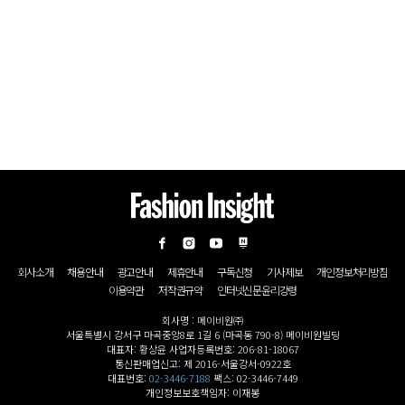
회사소개
채용안내
광고안내
제휴안내
구독신청
기사제보
개인정보처리방침
이용약관
저작권규약
인터넷신문윤리강령
회사명 : 메이비원㈜
서울특별시 강서구 마곡중앙8로 1길 6 (마곡동 790-8) 메이비원빌딩
대표자: 황상윤 사업자등록번호: 206-81-18067
통신판매업신고: 제 2016-서울강서-0922호
대표번호:
02-3446-7188
팩스: 02-3446-7449
개인정보보호책임자: 이재봉