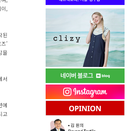
이,
작된
즈’
감을
에서
년에
되고