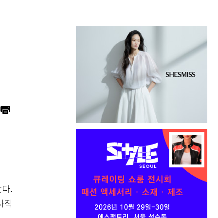
임
다.
사직