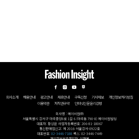
회사소개
채용안내
광고안내
제휴안내
구독신청
기사제보
개인정보처리방침
이용약관
저작권규약
인터넷신문윤리강령
회사명 : 메이비원㈜
서울특별시 강서구 마곡중앙8로 1길 6 (마곡동 790-8) 메이비원빌딩
대표자: 황상윤 사업자등록번호: 206-81-18067
통신판매업신고: 제 2016-서울강서-0922호
대표번호:
02-3446-7188
팩스: 02-3446-7449
개인정보보호책임자: 이재봉