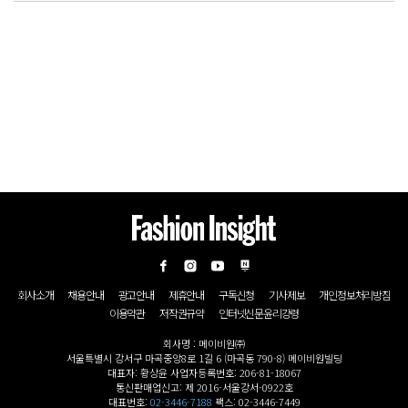
회사소개
채용안내
광고안내
제휴안내
구독신청
기사제보
개인정보처리방침
이용약관
저작권규약
인터넷신문윤리강령
회사명 : 메이비원㈜
서울특별시 강서구 마곡중앙8로 1길 6 (마곡동 790-8) 메이비원빌딩
대표자: 황상윤 사업자등록번호: 206-81-18067
통신판매업신고: 제 2016-서울강서-0922호
대표번호:
02-3446-7188
팩스: 02-3446-7449