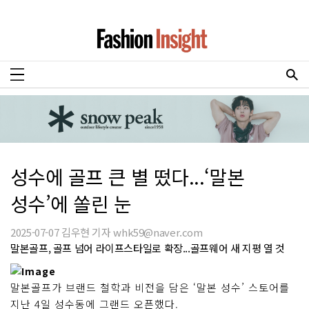
성수에 골프 큰 별 떴다...‘말본
성수’에 쏠린 눈
2025-07-07 김우현 기자 whk59@naver.com
말본골프, 골프 넘어 라이프스타일로 확장...골프웨어 새 지평 열 것
말본골프가 브랜드 철학과 비전을 담은 ‘말본 성수’ 스토어를
지난 4일 성수동에 그랜드 오픈했다.