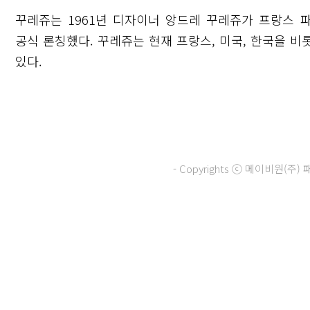
꾸레쥬는 1961년 디자이너 앙드레 꾸레쥬가 프랑스 
공식 론칭했다. 꾸레쥬는 현재 프랑스, 미국, 한국을 비롯
있다.
- Copyrights ⓒ 메이비원(
닫기