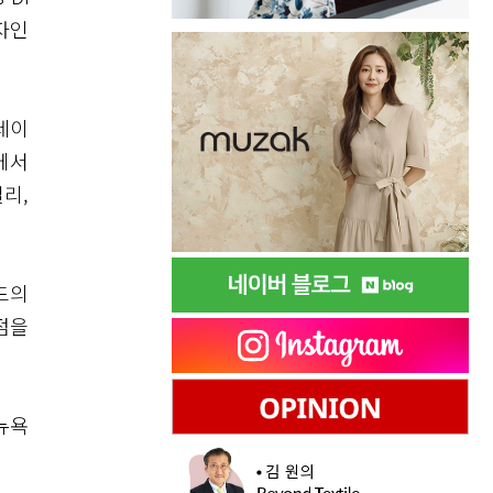
자인
레이
에서
리,
드의
점을
뉴욕