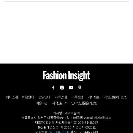
회사소개
채용안내
광고안내
제휴안내
구독신청
기사제보
개인정보처리방침
이용약관
저작권규약
인터넷신문윤리강령
회사명 : 메이비원㈜
서울특별시 강서구 마곡중앙8로 1길 6 (마곡동 790-8) 메이비원빌딩
대표자: 황상윤 사업자등록번호: 206-81-18067
통신판매업신고: 제 2016-서울강서-0922호
대표번호:
02-3446-7188
팩스: 02-3446-7449