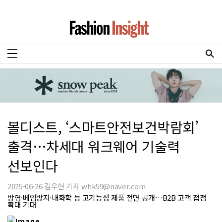
볼디스트, ‘스마트안전보건박람회’
출격…차세대 워크웨어 기술력
선보인다
2025-06-26 김우현 기자 whk59@naver.com
방염·베임방지·내화학 등 고기능성 제품 전면 공개…B2B 고객 접점
확대 기대