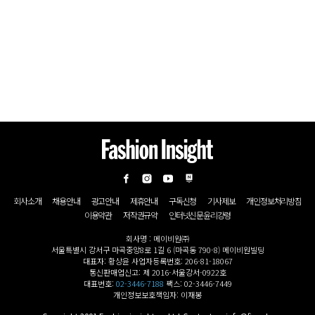
회사소개
채용안내
광고안내
제휴안내
구독신청
기사제보
개인정보처리방침
이용약관
저작권규약
인터넷신문윤리강령
회사명 : 메이비원㈜
서울특별시 강서구 마곡중앙8로 1길 6 (마곡동 790-8) 메이비원빌딩
대표자: 황상윤 사업자등록번호: 206-81-18067
통신판매업신고: 제 2016-서울강서-0922호
대표번호:
02-3446-7188
팩스: 02-3446-7449
개인정보보호책임자: 이재봉