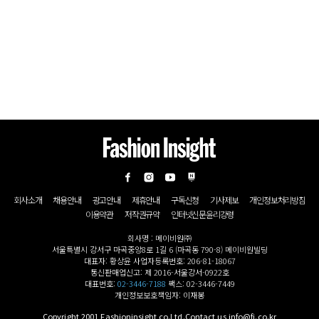
회사소개
채용안내
광고안내
제휴안내
구독신청
기사제보
개인정보처리방침
이용약관
저작권규약
인터넷신문윤리강령
회사명 : 메이비원㈜
서울특별시 강서구 마곡중앙8로 1길 6 (마곡동 790-8) 메이비원빌딩
대표자: 황상윤 사업자등록번호: 206-81-18067
통신판매업신고: 제 2016-서울강서-0922호
대표번호:
02-3446-7188
팩스: 02-3446-7449
개인정보보호책임자: 이재봉
Copyright 2001 Fashioninsight co.Ltd.Contact us info@fi.co.kr