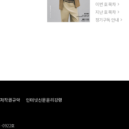
이번 호 목차
지난 호 목차
정기구독 안내
저작권규약
인터넷신문윤리강령
-0922호