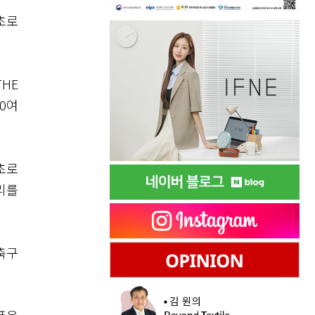
초로
THE
00여
초로
리를
축구