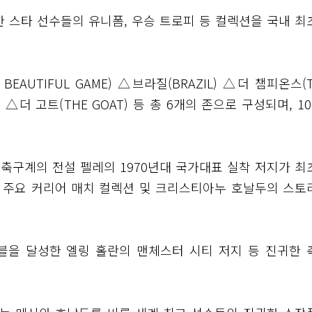
 스타 선수들의 유니폼, 우승 트로피 등 컬렉션을 국내 최
EAUTIFUL GAME) △브라질(BRAZIL) △더 챔피온스(
S) △더 고트(THE GOAT) 등 총 6개의 존으로 구성되며, 1
 축구계의 전설 펠레의 1970년대 국가대표 실착 저지가 최
의 주요 커리어 매치 컬렉션 및 크리스티아누 호날두의 스토
트레블을 달성한 엘링 홀란의 맨체스터 시티 저지 등 진귀한 