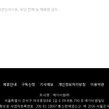
주) 패션인사이트, 무단 전재 및 재배포 금지 -
제휴안내
구독신청
기사제보
개인정보처리방침
이용약관
회사명 : 메이비원㈜
서울특별시 강서구 마곡중앙8로 1길 6 (마곡동 790-8) 메이비원빌딩
황상윤 사업자등록번호: 206-81-18067
통신판매업신고: 제 2016-서울강서