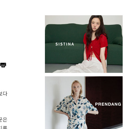
보다
문은
치를