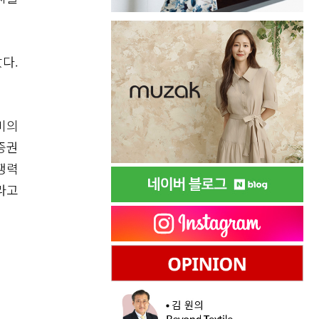
다.
비의
증권
쟁력
라고