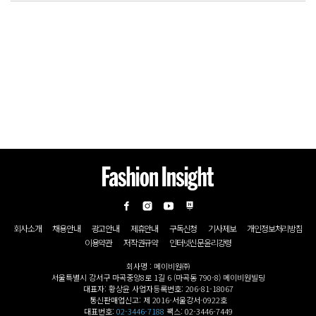
회사소개
채용안내
광고안내
제휴안내
구독신청
기사제보
개인정보처리방침
이용약관
저작권규약
인터넷신문윤리강령
회사명 : 메이비원㈜
서울특별시 강서구 마곡중앙8로 1길 6 (마곡동 790-8) 메이비원빌딩
대표자: 황상윤 사업자등록번호: 206-81-18067
통신판매업신고: 제 2016-서울강서-0922호
대표번호:
02-3446-7188
팩스: 02-3446-7449