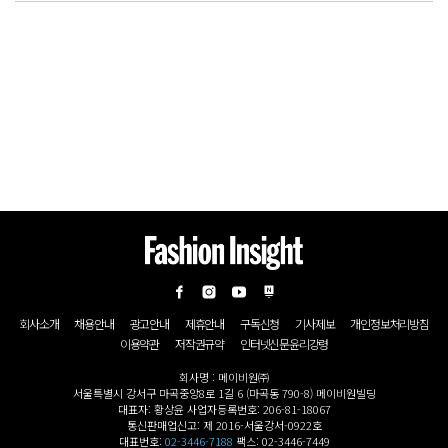
회사소개
채용안내
광고안내
제휴안내
구독신청
기사제보
개인정보처리방침
이용약관
저작권규약
인터넷신문윤리강령
회사명 : 메이비원㈜
서울특별시 강서구 마곡중앙8로 1길 6 (마곡동 790-8) 메이비원빌딩
대표자: 황상윤 사업자등록번호: 206-81-18067
통신판매업신고: 제 2016-서울강서-0922호
대표번호:
02-3446-7188
팩스: 02-3446-7449