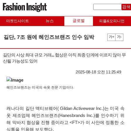
검색
글로벌
뉴스
마켓인사이트
피플&오피니언
길단, 7조 원에 헤인즈브랜즈 인수 임박
가+
가-
길단의 사상 최대 규모 거래... 협상은 아직 최종 단계에 이르지 않아 무
산될 가능성도 있어
2025-08-18 오전 11:25:49
헤인즈브랜즈는 미국의 속옷 전문 기업이다.
캐나다의 길단 액티브웨어( Gildan Activewear Inc.)는 미국 속
옷 제조업체 헤인즈브랜즈(Hanesbrands Inc.)를 인수하기 위
해 막바지 협상을 진행 중이라고 <FT>가 이 사안에 정통한 소
식통을 인용해 보도했다.