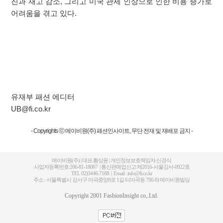
진과 재고 감소, 그리고 미국 관세 인상으로 인한 비용 증가로
어려움을 겪고 있다.
유재부 패션 에디터
UB@fi.co.kr
- Copyrights ⓒ 메이비원(주) 패션인사이트, 무단 전재 및 재배포 금지 -
메이비원(주) | 대표:황상윤 | 개인정보보호책임자:신경식
사업자등록번호:206-81-18067 | 통신판매업신고:제2016-서울강서-0922호
TEL 02)3446-7188 | Email : info@fi.co.kr
주소 : 서울특별시 강서구 마곡중앙8로 1길 6 (마곡동 790-8) 메이비원빌딩
Copyright 2001 FashionInsight co,.Ltd.