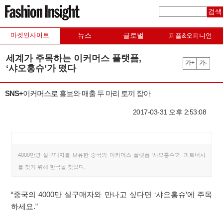
검색
마켓인사이트
뉴스
글로벌
피플&오피니언
세계가 주목하는 이커머스 플랫폼,
가+
가-
‘샤오홍슈’가 떴다
SNS+이커머스로 홍보와 매출 두 마리 토끼 잡아
2017-03-31 오후 2:53:08
4000만명 실구매자를 보유한 중국의 이커머스 플랫폼 ‘샤오홍슈’가 파트너사
를 찾기 위해 한국을 찾았다.
“중국의 4000만 실구매자와 만나고 싶다면 ‘샤오홍슈’에 주목
하세요.”