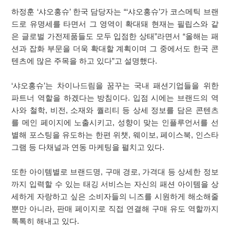
하정훈 ‘샤오홍슈’ 한국 담당자는 “‘샤오홍슈’가 코스메틱 브랜
드로 유명세를 타면서 그 영역이 확대돼 현재는 필립스와 같
은 글로벌 가전제품들도 모두 입점한 상태”라면서 “올해는 패
션과 잡화 부문을 더욱 확대할 계획이며 그 중에서도 한국 콘
텐츠에 많은 주목을 하고 있다”고 설명했다.
‘샤오홍슈’는 차이나드림을 꿈꾸는 국내 패션기업들을 위한
파트너 역할을 하겠다는 방침이다. 입점 시에는 브랜드의 역
사와 철학, 비전, 소재와 퀄리티 등 상세 정보를 담은 콘텐츠
를 메인 페이지에 노출시키고, 성향이 맞는 인플루언서를 선
별해 포스팅을 유도하는 한편 위챗, 웨이보, 페이스북, 인스타
그램 등 다채널과 연동 마케팅을 펼치고 있다.
또한 아이템별로 브랜드명, 구매 경로, 가격대 등 상세한 정보
까지 입력할 수 있는 태깅 서비스는 자신의 패션 아이템을 상
세하게 자랑하고 싶은 소비자들의 니즈를 시원하게 해소해줄
뿐만 아니라, 판매 페이지로 직접 연결해 구매 유도 역할까지
톡톡히 해내고 있다.