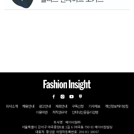
회사소개
채용안내
광고안내
제휴안내
구독신청
기사제보
개인정보처리방침
이용약관
저작권규약
인터넷신문윤리강령
회사명 : 메이비원㈜
서울특별시 강서구 마곡중앙8로 1길 6 (마곡동 790-8) 메이비원빌딩
대표자: 황상윤 사업자등록번호: 206-81-18067