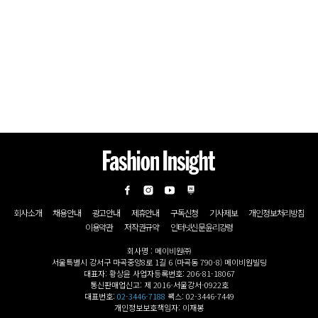
회사소개
채용안내
광고안내
제휴안내
구독신청
기사제보
개인정보처리방침
이용약관
저작권규약
인터넷신문윤리강령
회사명 : 메이비원㈜
서울특별시 강서구 마곡중앙8로 1길 6 (마곡동 790-8) 메이비원빌딩
대표자: 황상윤 사업자등록번호: 206-81-18067
통신판매업신고: 제 2016-서울강서-0922호
대표번호:
02-3446-7188
팩스: 02-3446-7449
개인정보보호책임자: 이재봉