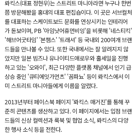
롸킥스(대표 정현우)는 스트리트 마니아라면 누구나 한번
쯤 방문해봤을 홍대의 대표 편집숍이다. 이 곳은 서브컬처
를 대표하는 스케이트보드 문화를 연상시키는 인테리어
가 돋보이며, PB '아임낫어휴먼비잉'을 비롯해 '네스티킥'
'해브어굿타임' '본챔스' '트래셔' 등 국내외 200여개 브랜
드들을 만나볼 수 있다. 또한 국내에서는 잘 알려지지 않
았지만 일본 빔즈나 유나이티드애로우와 홀세일을 진행
하고 있는 '오와이', 최근 다양한 플랫폼 채널에서 인기 급
상승 중인 '큐티에잇가먼츠' '꼼파뇨' 등이 롸킥스에서 이
미 스트리트 마니아들에게 이름을 알렸다.
2013년부터 페이스북 페이지 '롸킥스 매거진'를 통해 꾸
준히 콘텐츠를 생산하고 있다. 이 페이지에서는 입점 브랜
드들의 신상 컬렉션과 룩북 및 협업 소식, 롸킥스의 다양
한 행사 소식 등을 전한다.