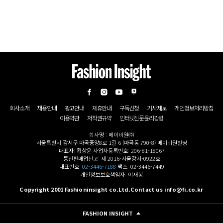
회사소개
채용안내
광고안내
제휴안내
구독신청
기사제보
개인정보처리방침
이용약관
저작권규약
인터넷신문윤리강령
회사명 : 메이비원㈜
서울특별시 강서구 마곡중앙8로 1길 6 (마곡동 790-8) 메이비원빌딩
대표자: 황상윤 사업자등록번호: 206-81-18067
통신판매업신고: 제 2016-서울강서-0922호
대표번호:
02-3446-7188
팩스: 02-3446-7449
개인정보보호책임자: 이재봉
Copyright 2001 Fashioninsight co.Ltd.Contact us info@fi.co.kr
FASHION INSIGHT