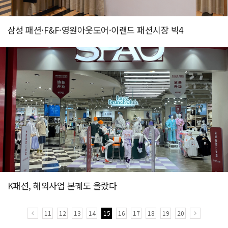
삼성 패션·F&F·영원아웃도어·이랜드 패션시장 빅4
K패션, 해외사업 본궤도 올랐다
11
12
13
14
15
16
17
18
19
20