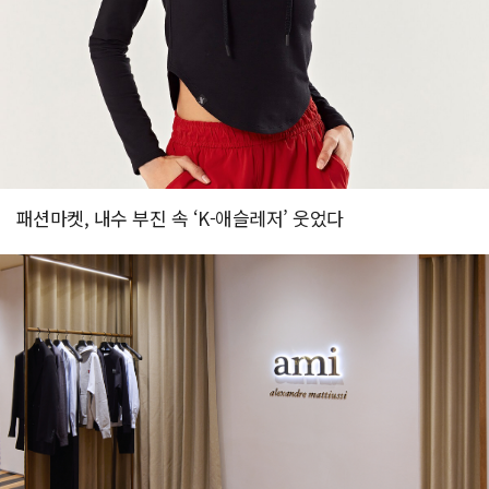
패션마켓, 내수 부진 속 ‘K-애슬레저’ 웃었다