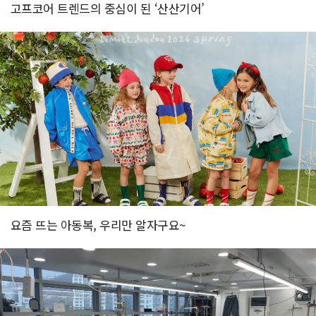
고프코어 트렌드의 중심이 된 ‘산산기어’
요즘 뜨는 아동복, 우리만 알자구요~